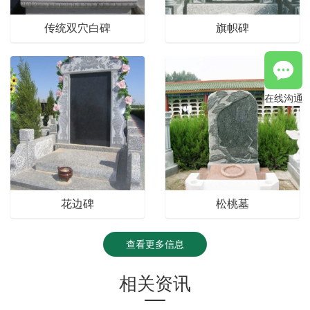
传统双穴白碑
旗帜碑
在线沟通
花边碑
松桃墓
查看更多信息
相关资讯