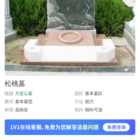
松桃墓
陵园
天堂公墓
园区
基本墓区
葬式
基本墓型
穴位
双穴
材质
花岗岩
朝向
朝向可选