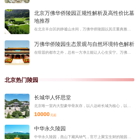
北京万佛华侨陵园正规性解析及高性价比墓
地推荐
在北京丰台区的静谧山水间，万佛华侨陵园以其庄重典雅的氛围和独特的文化底蕴，成为许多家庭寄托哀思的选择。这里不仅拥有规范化的管理体系，更以华侨文化为纽带，提供多语言服务与跨国祭扫支持。园内核心建筑万佛殿
万佛华侨陵园生态景观与自然环境特色解析
在喧嚣的都市之外，总有一方净土能让人心生安宁。万佛华侨陵园以其独特的生态景观与自然环境，为逝者提供了静谧长眠之地，也为生者营造了追思缅怀的优雅空间。这里不仅是生命的终点，更是一处融合自然之美与人文关怀
北京热门陵园
长城华人怀思堂
北京唯一室内大型豪华骨灰存，以八达岭长城为核心，以龙庆峡、康西草原为支点，山清水秀、植被茂... ...
10000
元起
中华永久陵园
中华永久陵园，燕山下藏风纳气，官厅上聚宝生财的陵园，当属于名士英烈魂归处，寻常百姓安枕乡。