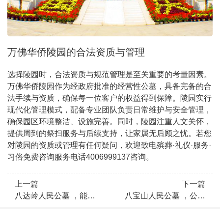
万佛华侨陵园的合法资质与管理
选择陵园时，合法资质与规范管理是至关重要的考量因素。
万佛华侨陵园作为经政府批准的经营性公墓，具备完备的合
法手续与资质，确保每一位客户的权益得到保障。陵园实行
现代化管理模式，配备专业团队负责日常维护与安全管理，
确保园区环境整洁、设施完善。同时，陵园注重人文关怀，
提供周到的祭扫服务与后续支持，让家属无后顾之忧。若您
对陵园的资质或管理有任何疑问，欢迎致电殡葬·礼仪·服务·
习俗免费咨询服务电话4006999137咨询。
上一篇
下一篇
八达岭人民公墓 ，能打
八宝山人民公墓 ，公墓
折吗？是否具备合法资
绿化覆盖率介绍，选墓服
质？
务保障