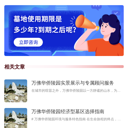
相关文章
万佛华侨陵园实景展示与专属顾问服务
在城市的喧嚣之外，万佛华侨陵园以一方静谧的山水，为生命的故事提供永恒的栖息地。这里不仅是一座陵园，更是一座融合自然与人文的艺术园林，每一处设计都承载着对生命的敬意与缅怀。无论是苍翠的松柏、蜿蜒的石径，
万佛华侨陵园经济型墓区选择指南
# 万佛华侨陵园环境与服务特色指南 在生命旅程的终点，选择一个宁静祥和的安息之地是对逝者的尊重，也是对生者的慰藉。万佛华侨陵园以其独特的环境、专业的服务和深厚的文化底蕴，为家属提供了一处值得信赖的永