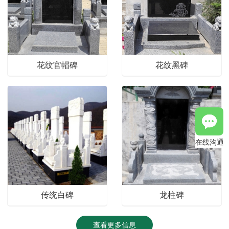
花纹官帽碑
花纹黑碑
在线沟通
传统白碑
龙柱碑
查看更多信息