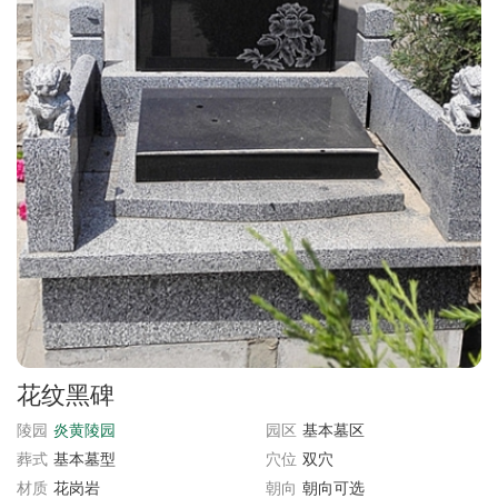
花纹黑碑
陵园
炎黄陵园
园区
基本墓区
葬式
基本墓型
穴位
双穴
材质
花岗岩
朝向
朝向可选