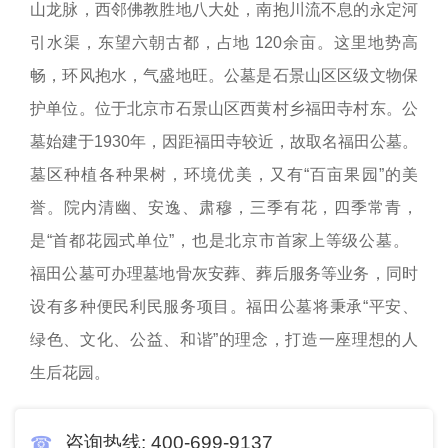
山龙脉，西邻佛教胜地八大处，南抱川流不息的永定河
引水渠，东望六朝古都，占地 120余亩。这里地势高
畅，环风抱水，气盛地旺。公墓是石景山区区级文物保
护单位。位于北京市石景山区西黄村乡福田寺村东。公
墓始建于1930年，因距福田寺较近，故取名福田公墓。
墓区种植各种果树，环境优美，又有“百亩果园”的美
誉。院内清幽、安逸、肃穆，三季有花，四季常青，
是“首都花园式单位”，也是北京市首家上等级公墓。
福田公墓可办理墓地骨灰安葬、葬后服务等业务，同时
设有多种便民利民服务项目。福田公墓将秉承“平安、
绿色、文化、公益、和谐”的理念，打造一座理想的人
生后花园。
咨询热线:
400-699-9137