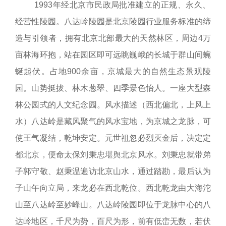
1993年经北京市民政局批准建立的正规、永久、
经营性陵园。八达岭陵园是北京陵园行业服务标准的缔
造与引领者，拥有北京北部最大的天然林区，周边4万
亩林海环抱，站在园区即可远眺巍峨的长城于群山间蜿
蜒起伏。占地900余亩，京城最大的自然生态景观陵
园。山势挺拔、林木葱翠、四季景色怡人。一座大型森
林公园式的人文纪念园。风水描述（西北偏北，上风上
水）八达岭是藏风聚气的风水宝地，为京城之龙脉，可
使王气凝结，乾坤安定。元世祖忽必烈灭金后，决定定
都北京，便命太保刘秉忠堪舆北京风水。刘秉忠就带弟
子郭守敬、赵秉温遍访北京山水，通过踏勘，最后认为
子山午向立局，来龙必在西北乾位。西北乾龙由大海沱
山至八达岭至妙峰山。八达岭陵园即位于龙脉中心的八
达岭地区，千尺为势，百尺为形，前有低峦无数，若伏