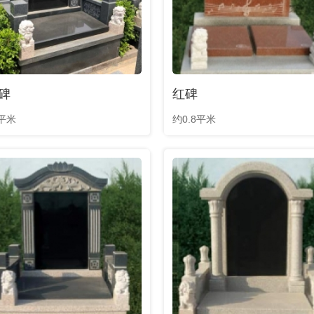
碑
红碑
8平米
约0.8平米