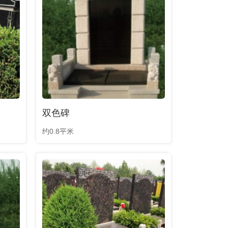
双色碑
约0.8平米