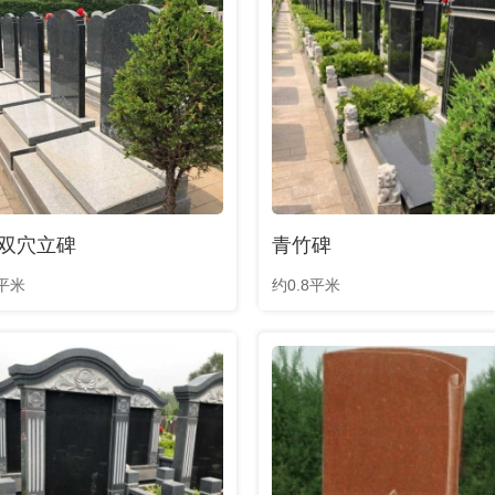
双穴立碑
青竹碑
8平米
约0.8平米