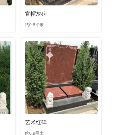
官帽灰碑
约0.8平米
艺术红碑
约0.8平米