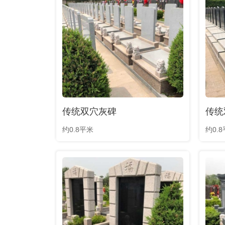
传统双穴灰碑
传统
约0.8平米
约0.