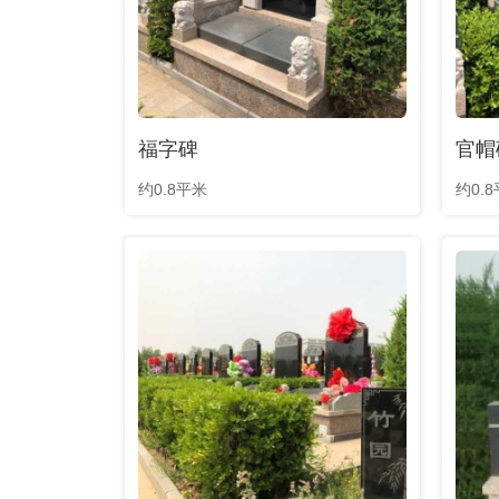
福字碑
官帽
约0.8平米
约0.