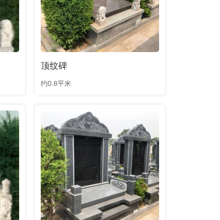
顶纹碑
约0.8平米