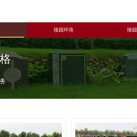
陵园环境
陵
格
务