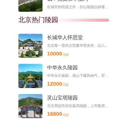
在城市的喧嚣之外，归山陵园以静谧的姿态守护着一方净土。这里三面环山，绿树成荫，四季景色各异，春有百花争艳，夏有凉风习习，秋有红叶满山，冬有白雪皑皑。作为北京市民政局批复的经营性公墓，归山陵园不仅环境优
北京热门陵园
长城华人怀思堂
北京唯一室内大型豪华骨灰存，以八达岭长城为核心，以龙庆峡、康西草原为支点，山清水秀、植被茂... ...
10000
元起
中华永久陵园
中华永久陵园，燕山下藏风纳气，官厅上聚宝生财的陵园，当属于名士英烈魂归处，寻常百姓安枕乡。
12000
元起
灵山宝塔陵园
北京周边性价比最高陵园，上市集团建设，交通便利，设施齐全，服务周到
16800
元起