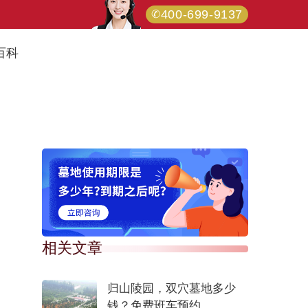
400-699-9137
百科
相关文章
归山陵园，双穴墓地多少
钱？免费班车预约