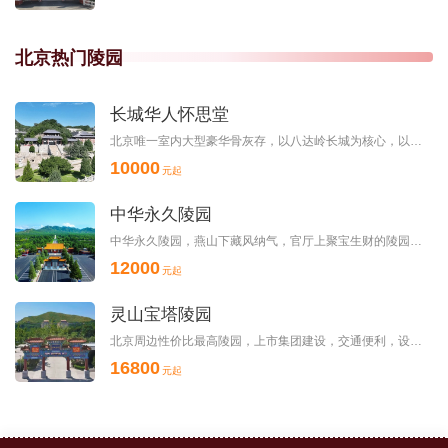
北京热门陵园
长城华人怀思堂
北京唯一室内大型豪华骨灰存，以八达岭长城为核心，以龙庆峡、康西草原为支点，山清水秀、植被茂... ...
10000
元起
中华永久陵园
中华永久陵园，燕山下藏风纳气，官厅上聚宝生财的陵园，当属于名士英烈魂归处，寻常百姓安枕乡。
12000
元起
灵山宝塔陵园
北京周边性价比最高陵园，上市集团建设，交通便利，设施齐全，服务周到
16800
元起