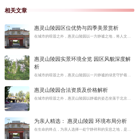
相关文章
惠灵山陵园区位优势与四季美景赏析
在城市的喧嚣之外，惠灵山陵园以一方静谧之地，将人文纪念与自然诗意完美融合。这里不仅是缅怀先人的场所，更是一座承载生命记忆的园林艺术空间。四季更迭间，草木荣枯皆成风景，每一处设计都体现着对生命的尊重与对
惠灵山陵园实景环境全览 园区风貌深度解
析
在城市的喧嚣之外，惠灵山陵园以一片静谧的绿意守护着生命的庄严。这里不仅是缅怀先人的场所，更是一座融合自然美学与人文关怀的生态园林。园区内四季景致分明，银杏大道与主题树葬区相映成趣，艺术碑林点缀其间，每
惠灵山陵园合法资质及价格解析
在城市的喧嚣之外，惠灵山陵园以静谧的姿态坐落于北京通州区，成为一处融合自然与人文的安息之所。作为经批准的经营性公墓，这里不仅拥有完善的合法资质，更以银杏主题树葬区、艺术立碑设计等特色服务，为逝者提供多
为亲人精选： 惠灵山陵园 环境布局分析
在生命的终点，为亲人选择一处宁静祥和的安息之地，是寄托哀思的重要方式。惠灵山陵园以其优美的环境、贴心的服务和多样化的设计，成为许多家庭的首选。这里不仅是一处安息之所，更是一座充满人文关怀的纪念园地，让